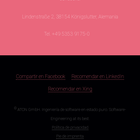
Lindenstraße 2, 38154 Königslutter, Alemania
Tel. +49 5353 9175-0
Compartir en Facebook
Recomendar en LinkedIn
Recomendar en Xing
©
ATON GmbH. Ingeniería de software en estado puro. Software-
Engineering at its best.
Política de privacidad
Pie de imprenta