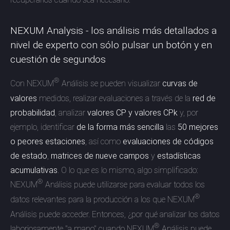
NEXUM Analysis - los análisis más detallados a
nivel de experto con sólo pulsar un botón y en
cuestión de segundos
®
Con NEXUM
Análisis se pueden visualizar
curvas de
valores
medidos, realizar evaluaciones a través de la
red de
probabilidad
, analizar
valores CP y valores CPk
y, por
ejemplo, identificar
de la forma más sencilla
las
50 mejores
o peores estaciones
, así como
evaluaciones de códigos
de estado
,
matrices de nueve campos
y
estadísticas
acumulativas
. O lo que es lo mismo, algo simplificado:
®
NEXUM
Análisis puede utilizarse para evaluar todos los
®
datos relevantes para la producción a los que NEXUM
Análisis puede acceder. Entonces, ¿por qué analizar los datos
®
laboriosamente "a mano" cuando NEXUM
Análisis puede