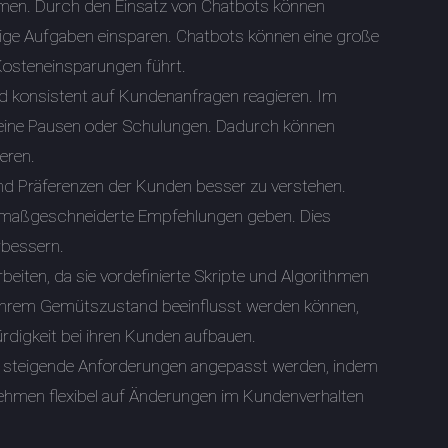
ehmen. Durch den Einsatz von Chatbots können
dige Aufgaben einsparen. Chatbots können eine große
 Kosteneinsparungen führt.
und konsistent auf Kundenanfragen reagieren. Im
eine Pausen oder Schulungen. Dadurch können
eren.
und Präferenzen der Kunden besser zu verstehen.
nd maßgeschneiderte Empfehlungen geben. Dies
rbessern.
beiten, da sie vordefinierte Skripte und Algorithmen
ihrem Gemütszustand beeinflusst werden können,
rdigkeit bei ihren Kunden aufbauen.
s an steigende Anforderungen angepasst werden, indem
ehmen flexibel auf Änderungen im Kundenverhalten