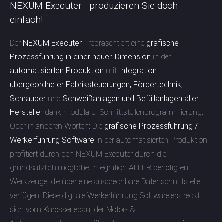
NEXUM Executer - produzieren Sie doch
einfach!
Der
NEXUM Executer
- repräsentiert eine
grafische
Prozessführung in einer neuen Dimension
in der
automatisierten Produktion
mit
Integration
übergeordneter Fabriksteuerungen, Fördertechnik,
Schrauber
und
Schweißanlagen und Befüllanlagen aller
Hersteller
dank modularer Schnittstellenprogrammierung.
Oder in anderen Worten: Die
grafische Prozessführung /
Werkerführung Software
in der automatisierten Produktion
profitiert durch den NEXUM Executer durch die
grundsätzlich mögliche Integration ALLER benötigten
Werkzeuge, die über eine ansprechbare Datenschnittstelle
verfügen. Diese digitale Werkerführung Software erstreckt
sich vom Karosseriebau, der Motor- &