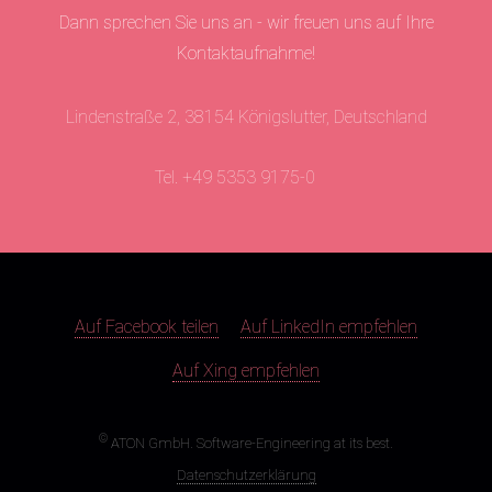
Dann sprechen Sie uns an - wir freuen uns auf Ihre
Kontaktaufnahme!
Lindenstraße 2, 38154 Königslutter, Deutschland
Tel. +49 5353 9175-0
Auf Facebook teilen
Auf LinkedIn empfehlen
Auf Xing empfehlen
©
ATON GmbH. Software-Engineering at its best.
Datenschutzerklärung